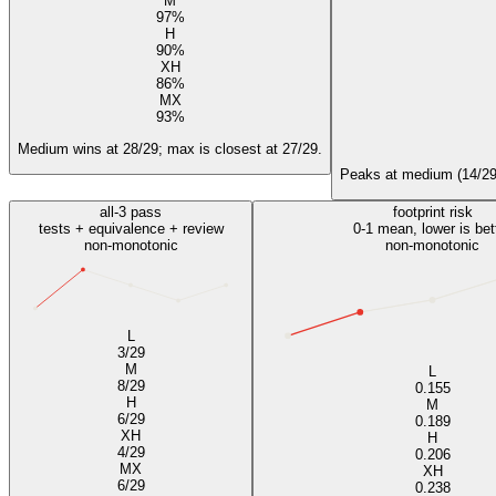
M
97%
H
90%
XH
86%
MX
93%
Medium wins at 28/29; max is closest at 27/29.
Peaks at medium (14/29)
all-3 pass
footprint risk
tests + equivalence + review
0-1 mean, lower is bet
non-monotonic
non-monotonic
L
3/29
M
L
8/29
0.155
H
M
6/29
0.189
XH
H
4/29
0.206
MX
XH
6/29
0.238