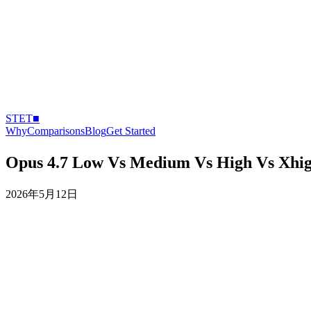
STET
■
Why
Comparisons
Blog
Get Started
Opus 4.7 Low Vs Medium Vs Hig
2026年5月12日