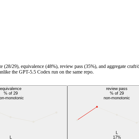
(28/29), equivalence (48%), review pass (35%), and aggregate craft/d
unlike the GPT-5.5 Codex run on the same repo.
equivalence
review pass
% of 29
% of 29
on-monotonic
non-monotonic
L
L
17%